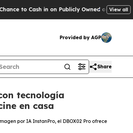
Cash in on Publicly Owned oil
Five Questions th
View all
Provided by AGP
Share
con tecnología
cine en casa
 imagen por IA InstanPro, el DBOX02 Pro ofrece