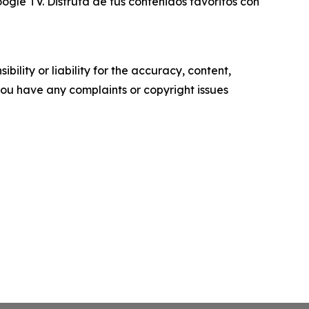
gle TV. Disfruta de tus contenidos favoritos con
ility or liability for the accuracy, content,
f you have any complaints or copyright issues