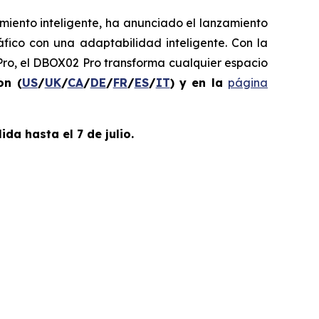
ento inteligente, ha anunciado el lanzamiento
ico con una adaptabilidad inteligente. Con la
Pro, el DBOX02 Pro transforma cualquier espacio
on (
US
/
UK
/
CA
/
DE
/
FR
/
ES
/
IT
) y en la
página
da hasta el 7 de julio.