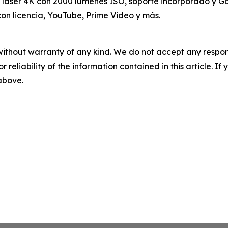
 láser 4K con 2000 lúmenes ISO, soporte incorporado y Goo
on licencia, YouTube, Prime Video y más.
without warranty of any kind. We do not accept any responsib
r reliability of the information contained in this article. I
 above.