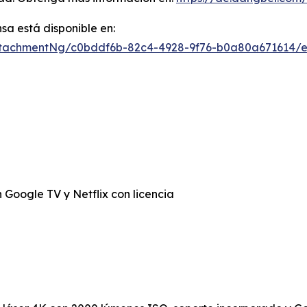
a está disponible en:
tachmentNg/c0bddf6b-82c4-4928-9f76-b0a80a671614/e
Google TV y Netflix con licencia