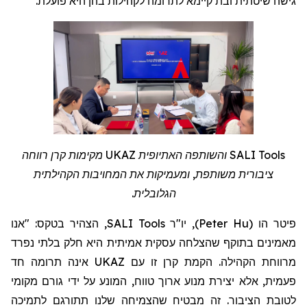
.
לתרומה לקהילות בהן היא פועלת
גישה שיטתית ובת קיימא
מקימות קרן רווחה
UKAZ
והשותפה האתיופית
SALI Tools
ציבורית משותפת, ומעמיקות את המחויבות הקהילתית
הגלובלית.
, הצהיר בטקס: "אנו
SALI Tools
, יו"ר
)
Peter Hu
(
פיטר הו
מאמינים בתוקף שהצלחה עסקית אמיתית היא חלק בלתי נפרד
אינה תרומה חד
UKAZ
מרווחת הקהילה. הקמת קרן זו עם
פעמית, אלא יצירת מנוע ארוך טווח, המונע על ידי גורם מקומי
לטובת הציבור. זה מבטיח שהצמיחה שלנו תתורגם לתמיכה