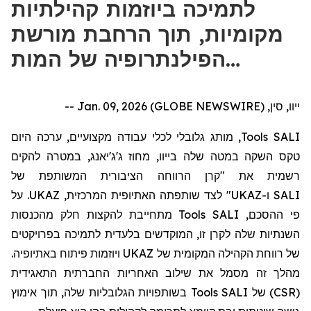
לתמיכה ביוזמות קהילתיות
מקומיות, תוך הרחבת מורשת
הפילנתרופיה של המות…
ייוו, סין, Jan. 09, 2026 (GLOBE NEWSWIRE) --
היום
כה
, מותג גלובלי לכלי עבודה מקצועיים, ער
Tools
SALI
טקס השקה במטה שלה
בייוו
, מחוז
ג'ג'יאנג
, במטרה להקים
רשמית את "
קרן הרווחה הציבורית המשותפת של
לצד שותפתה האתיופית המרכזית, UKAZ. על
"
UKAZ
ו-
SALI
מתחייבת להקצות חלק מהכנסות
Tools
פי ההסכם, SALI
השנתיות שלה לקרן זו, המוקדש
ים
בלעדית לתמיכה בפרויקטים
של רווחת הקהילה המקומית של UKAZ ויוזמות פיתוח באתיופיה.
מהלך זה מסמל את שילוב האחריות החברתית התאגידית
בשותפויות הגלובליות שלה, תוך אימוץ
Tools
(CSR) של SALI