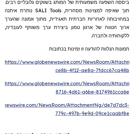
ביססה השפעה משמעותית של המותג בשווקים גלובליים רבים.
נותרת איתנה
SALI Tools
תוך שאיפה למצוינות מסחרית,
במחויבותה לאחריות חברתית תאגידית, מתוך אמונה שהערך
,
ה
ארוך הטווח של ארגון טמון ביצירת ערך משותף לעובדי
ללקוחותי
ה
ולחברה.
תמונות הנלוות להודעה זו זמינות בכתובות
https://www.globenewswire.com/NewsRoom/Attachme
ce8b-4f12-ae8a-7fdcc67ca48b
https://www.globenewswire.com/NewsRoom/Attachm
8716-4d61-a6be-8174961cca6e
obenewswire.com/NewsRoom/AttachmentNg/de7d7dc3-
779c-497b-9e9d-09ce1caabf8e