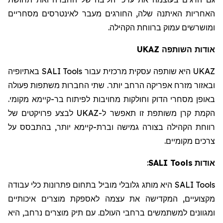
האחריות האיתנה שלה, החורגים מעבר לאינטרסים מסחריים
ומושרשים עמוק ברווחת הקהילה.
UKAZ
השותפה
אודות
באתיופיה
SALI Tools
היא שותפה עסקית מרכזית עבור
UKAZ
ובאזור מזרח אפריקה הרחב יותר. שתי החברות משתפות פעולה
באופן מסחרי הדוק וחולקות מחויבות לפיתוח בר-קיימא מקומי.
לבצע פרויקטים של
UKAZ
הקמת קרן משותפת זו תאפשר ל-
רווחת הקהילה בצורה גמישה ובר
ת
-קיימא יותר, בהתבסס על
צרכים מקומיים.
:
SALI Tools
אודות
מותג גלובלי מוביל בתחום פתרונות כלי עבודה
היא
SALI Tools
מקצועיים, המקדיש
ה
את עצמ
ה
לאספקת מוצרים איכותיים
ומגוונים למשתמשים ברחבי העולם. עם תיק מוצרים נרחב, היא