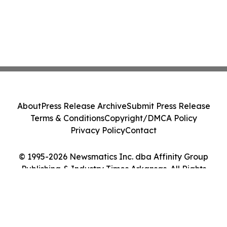
About
Press Release Archive
Submit Press Release
Terms & Conditions
Copyright/DMCA Policy
Privacy Policy
Contact
© 1995-2026 Newsmatics Inc. dba Affinity Group
Publishing & Industry Times Arkansas. All Rights
Reserved.
Cookie Settings / Your Privacy Choices