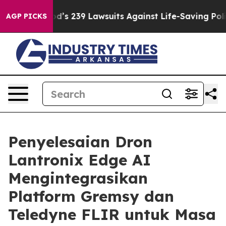
Food’s 239 Lawsuits Against Life-Saving Policies
He’s 
AGP PICKS
Penyelesaian Dron
Lantronix Edge AI
Mengintegrasikan
Platform Gremsy dan
Teledyne FLIR untuk Masa